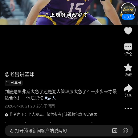
关注
评论
@
老吕讲篮球
收藏
AI章节
到底是里弗斯太急了还是湖人管理层太急了？一步步来才最
分享
适合他！｜体坛记忆
 #
湖人
2026-04-30 21:20
发布于
海南
作者声明：个人观点，仅供参考 | 该视频包含历史画面
打开
腾讯新闻客户端说两句