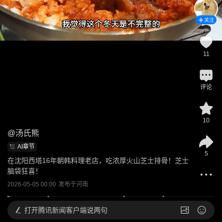
关注
11
评论
10
@
汤氏熊
AI章节
5
在沈阳西塔16年朝韩料理老店，吃浓厚火山芝士排骨！芝士
脑袋狂喜！
2026-05-05 00:00
发布于
河南
打开
腾讯新闻客户端说两句