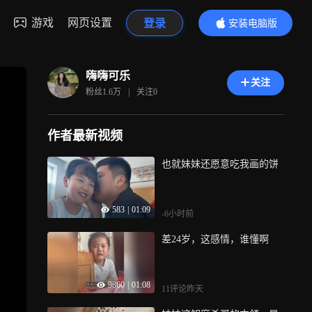
游戏
网页设置
登录
安装电脑版
内容更精彩
嗨嗨可乐
关注
粉丝
1.6万
|
关注
0
作者最新视频
也就妹妹还愿意吃我画的饼
583
|
01:09
-6小时前
差24岁，这感情，谁懂啊
9860
|
01:08
11评论
昨天