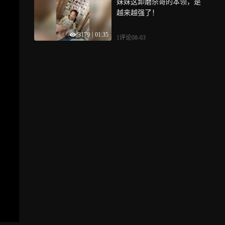
妹妹这卸磨杀哥的本领，是
越来越强了！
3179
|
01:35
1评论
08-03