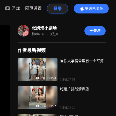
游戏
网页设置
登录
安装电脑版
内容更精彩
张婧琦小剧场
关注
粉丝
6032
|
关注
0
作者最新视频
当你大学宿舍里有一个军师
1389
|
01:23
1评论
07-01
吃薯片挑战清爽版
1747
|
01:22
1评论
05-25