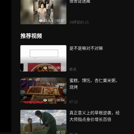
宿舍捉迷藏
11.4万
|
01:07
19评论
05-15
推荐视频
是不是嘛对不对嘛
966
|
00:12
昨天
蜜糕、馎饦、杏仁粟米粥、
烧烤
647
|
00:14
07-22
真正意义上的草根逆袭，经
大师指点身价增长百倍
00:13