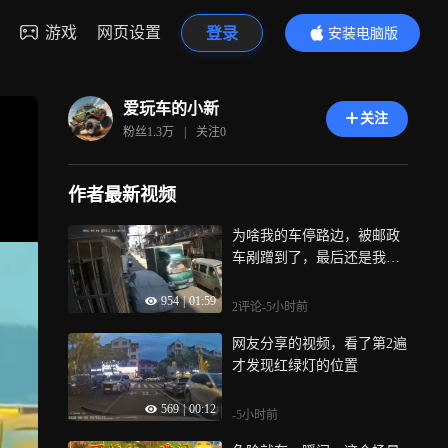
游戏
网页设置
登录
安装电脑版
内容更精彩
爱玩车的小新
关注
粉丝
1.3万
|
关注
0
作者最新视频
为啥我的车停路边，被邮政
车剐蹭到了，最后还是我的
责任，不公平
954
|
01:59
2评论
-5小时前
网友分享的视频，看了第2遍
才发现红绿灯的位置
569
|
00:12
-5小时前