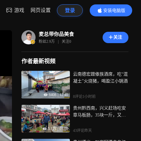
游戏
网页设置
登录
安装电脑版
内容更精彩
麦总带你品美食
关注
粉丝
2.9万
|
关注
0
作者最新视频
云南德宏蹭傣族酒席，吃“混
凝土”火烧猪，喝盈江小锅酒
6408
|
12:40
8评论
1小时前
贵州黔西南，兴义赶场吃安
章马板肠，35块一斤，又香
又辣超下饭
5.1万
|
07:00
43评论
昨天