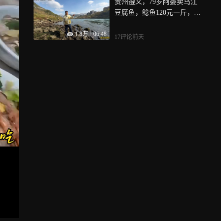
贵州遵义，79岁阿婆卖乌江
豆腐鱼，鲶鱼120元一斤，味
道安逸
1.8万
|
06:48
17评论
前天