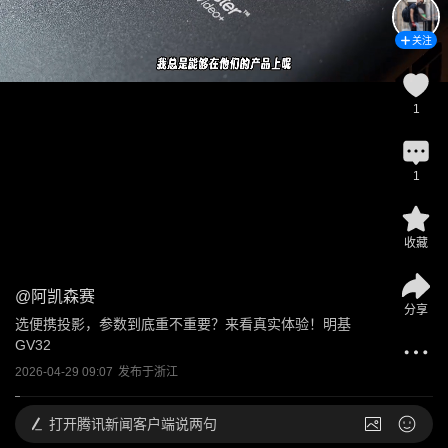
关注
1
1
收藏
@
阿凯森赛
分享
选便携投影，参数到底重不重要？来看真实体验！明基
GV32
2026-04-29 09:07
发布于
浙江
打开
腾讯新闻客户端说两句