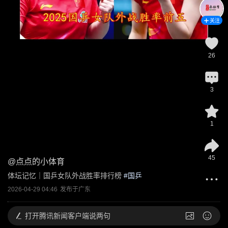
关注
26
3
1
45
@
点点的小体育
体坛记忆｜国乒女队外战胜率排行榜
 #
国乒
2026-04-29 04:46
发布于
广东
打开
腾讯新闻客户端说两句