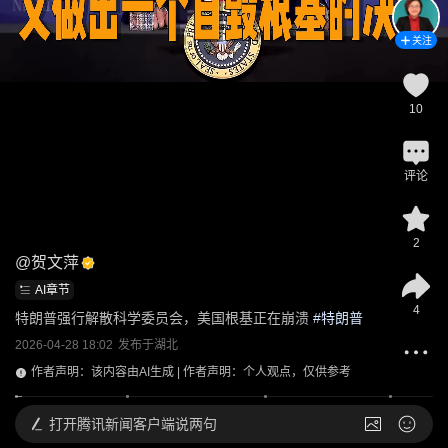
关注
10
评论
2
@
贺文萍
AI章节
4
特朗普强行解散科学委员会，美国根基正在崩溃
 #
特朗普
2026-04-28 18:02
发布于
湖北
作者声明：该内容由AI生成 | 作者声明：个人观点，仅供参考
打开
腾讯新闻客户端说两句