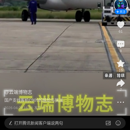
关注
61
8
15
7
@
云端博物志
国产支线客机C909的尴尬与挑战
2026-04-28 16:08
发布于
广东
打开
腾讯新闻客户端说两句