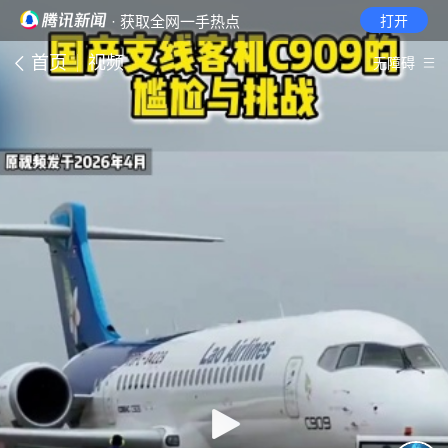
· 获取全网一手热点
打开
首页
视频
无障碍