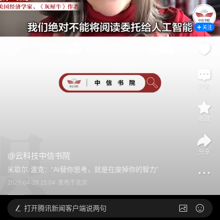
关注
评论
收藏
分享
@
云科技中信书院
米歇尔·渥克：“AI替你思考，就是在废掉你的智力”
2026-04-28 15:04
发布于
北京
打开
腾讯新闻客户端说两句