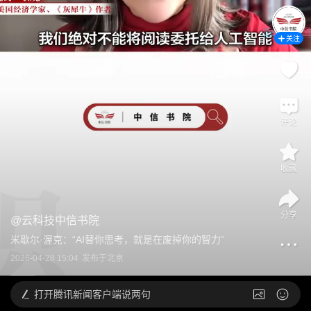
关注
评论
收藏
分享
@
云科技中信书院
米歇尔·渥克：“AI替你思考，就是在废掉你的智力”
2026-04-28 15:04
发布于
北京
打开
腾讯新闻客户端说两句