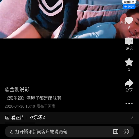
关注
8
评论
1
@
金刚说影
分享
《欢乐颂》满屋子都是醋味啊
2026-04-30 16:40
发布于
河南
欢乐颂2
看正片
打开
腾讯新闻客户端说两句