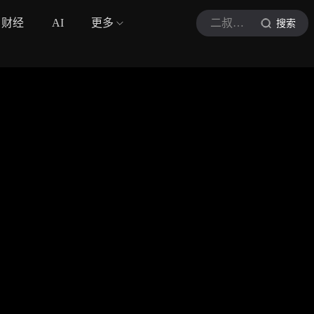
财经
AI
更多
二叔侃剧
搜索