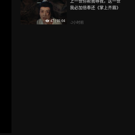
上一世你欺我辱我，这一世
我必加倍奉还《掌上齐眉》
47
|
01:04
-2小时前