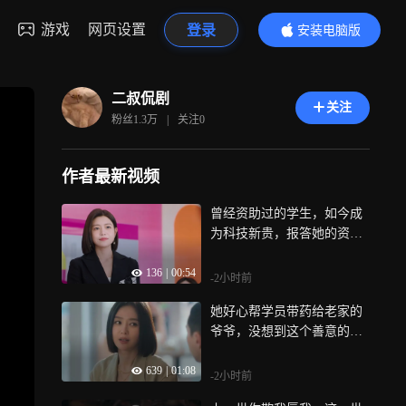
游戏
网页设置
登录
安装电脑版
内容更精彩
二叔侃剧
关注
粉丝
1.3万
|
关注
0
作者最新视频
曾经资助过的学生，如今成
为科技新贵，报答她的资助
之恩《狙击蝴蝶》
136
|
00:54
-2小时前
她好心帮学员带药给老家的
爷爷，没想到这个善意的举
动竟让她找到了父亲《亦舞
639
|
01:08
之城》
-2小时前