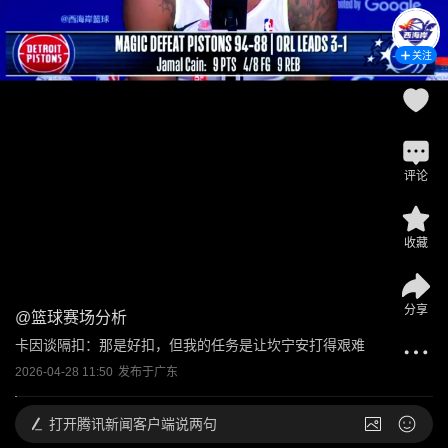
关注
评论
收藏
分享
@
篮球赛场分析
卡因谈隔扣：那是好扣，但我的任务是让坎宁安打得艰难
2026-04-28 11:50
发布于
广东
打开
腾讯新闻客户端说两句