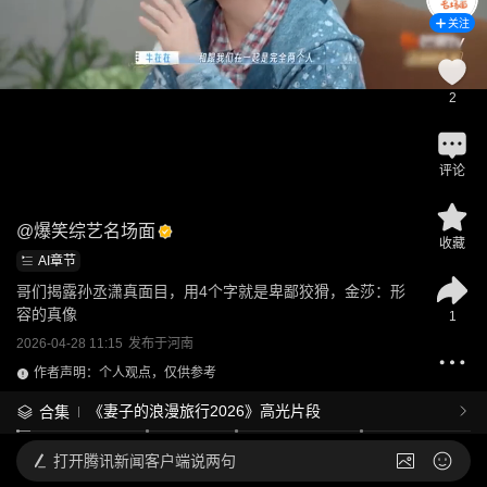
关注
2
评论
@
爆笑综艺名场面
收藏
AI章节
哥们揭露孙丞潇真面目，用4个字就是卑鄙狡猾，金莎：形
容的真像
1
2026-04-28 11:15
发布于
河南
作者声明：个人观点，仅供参考
《妻子的浪漫旅行2026》高光片段
合集
打开
腾讯新闻客户端说两句