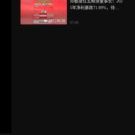
邓敏接任五粮液董事长！202
5年净利暴跌71.89%，待化
解双重压力
297
|
01:26
07-08