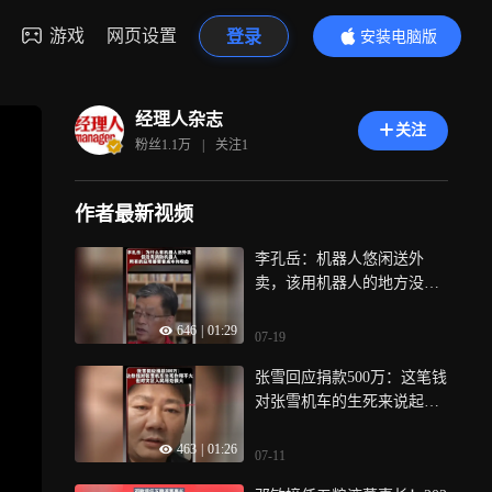
游戏
网页设置
登录
安装电脑版
内容更精彩
经理人杂志
关注
粉丝
1.1万
|
关注
1
作者最新视频
李孔岳：机器人悠闲送外
卖，该用机器人的地方没
有，为什么没有救火的机器
646
|
01:29
人？
07-19
张雪回应捐款500万：这笔钱
对张雪机车的生死来说起不
到决定性作用，可对灾区群
463
|
01:26
众来说有非常大的作用
07-11