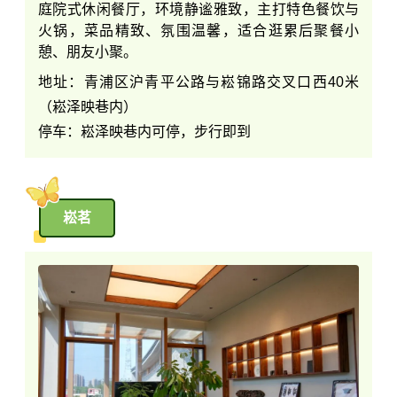
庭院式休闲餐厅，环境静谧雅致，主打特色餐饮与
火锅，菜品精致、氛围温馨，适合逛累后聚餐小
憩、朋友小聚。
地址：青浦区沪青平公路与崧锦路交叉口西40米
（崧泽映巷内）
停车：崧泽映巷内可停，步行即到
崧茗