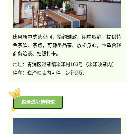
唐风新中式茶空间，简约雅致、闹中取静，提供特
色茶饮、茶点，可静坐品茶、放松身心，也适合轻
商务洽谈、拍照打卡。
地址：青浦区赵巷镇崧泽村103号（崧泽映巷内）
停车：崧泽映巷内可停，步行即到
崧泽遗址博物馆