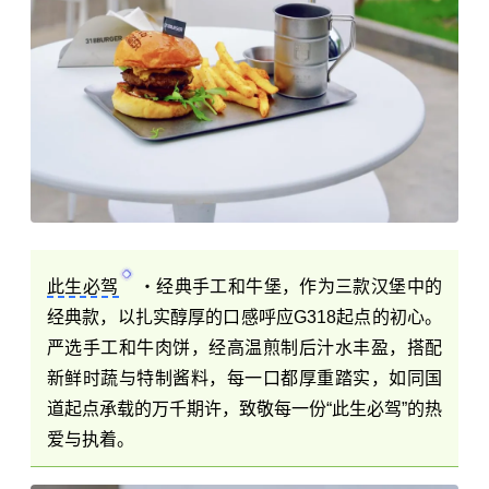
此生必驾
・经典手工和牛堡，作为三款汉堡中的
经典款，以扎实醇厚的口感呼应G318起点的初心。
严选手工和牛肉饼，经高温煎制后汁水丰盈，搭配
新鲜时蔬与特制酱料，每一口都厚重踏实，如同国
道起点承载的万千期许，致敬每一份“此生必驾”的热
爱与执着。