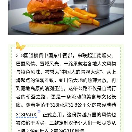
318国道横贯中国东中西部，串联起江南烟火、
巴蜀风情、雪域风光，一路承载着各地人文风物
与特色风味，被誉为“中国人的景观大道”。从上
海起点的温润雅致，到川渝大地的热辣奔放，再
到藏地高原的清冽圣洁，这条公路不仅是自驾行
者的朝圣之路，更是一条流动的美食与文化长
廊。随着坐落于318国道31.8公里处的崧泽映巷
318PARK
正式启用，这份跨越万里的风情也
被浓缩于舌尖，三款定制汉堡让人们一啖尽览从
上海之源到世界之巅的G318风情。