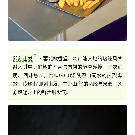
即刻出发
・蓉城椒香堡，将川渝大地的热辣风情
融入其中。鲜椒的辛香与肉饼的醇厚碰撞，层次鲜
明、回味悠长，恰似G318沿线巴山蜀水的热烈奔
放，传递出“即刻出发、奔赴山海”的洒脱与果敢，还
原路途之上的鲜活烟火气。