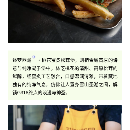
逐梦西藏
・桃花蜜炙
松茸
堡，则把雪域高原的诗
意与纯净凝于堡中。林芝桃花的清甜、高原松茸的
鲜醇，经蜜炙工艺融合，口感温润清雅，带着藏地
独有的纯净气息，仿佛让人置身雪山圣湖之间，解
锁G318终点的浪漫与神圣。