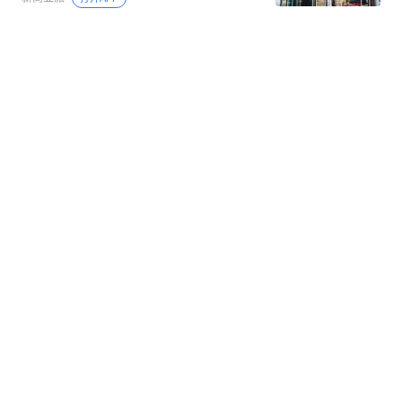
舌尖滕州：独一份大肉手擀面，各乡
打开
APP参与讨论
镇老店藏着鲁南最地道烟火
评论
点赞
收藏
5
香交心理课
打开APP
青岛6家老牌包子店，本地人吃了十几
年，都是老味道
辣爸食堂
打开APP
核验未通过,身份保障还未认证成功
00:08
广告
鼎立健康小助手
了解详情
上海这座古镇太唏嘘：曾是“最繁华”古
镇之一，如今却游客寥寥？
刘小顺
打开APP