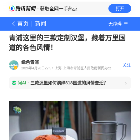
· 获取全网一手热点
打开
首页
新闻
无障碍
青浦这里的三款定制汉堡，藏着万里国
道的各色风情！
绿色青浦
关注
2026年4月28日22:57
上海
上海市青浦区人民政府新闻办公室
官方账号
问AI
·
三款汉堡如何演绎318国道的风情变迁？