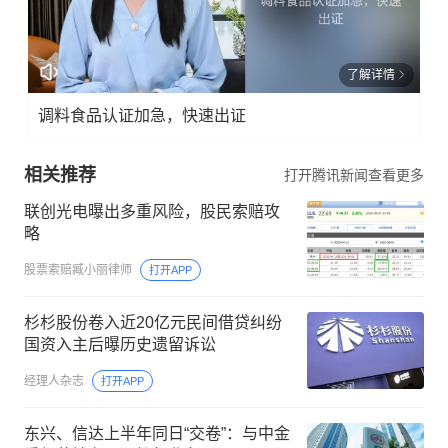
了解详情
调料食品认证加急，快速出证
相关推荐
打开腾讯新闻查看更多
联创光电曝出多重风险，股民索赔攻
略
股票索赔臧小丽律师
打开APP
杉杉股份卷入近20亿元民间借贷纠纷
国资入主后曝历史遗留诉讼
经理人杂志
打开APP
东兴、信达上半年同日“交卷”：与中金