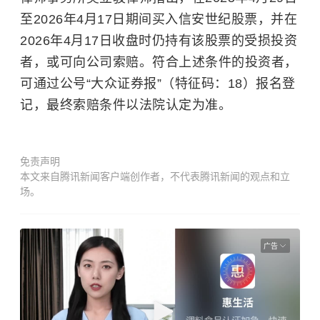
至2026年4月17日期间买入信安世纪股票，并在
2026年4月17日收盘时仍持有该股票的受损投资
者，或可向公司索赔。符合上述条件的投资者，
可通过公号“大众证券报”（特征码：18）报名登
记，最终索赔条件以法院认定为准。
免责声明
本文来自腾讯新闻客户端创作者，不代表腾讯新闻的观点和立
场。
广告