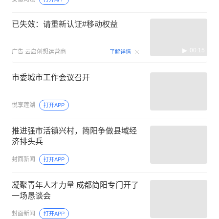
已失效：请重新认证#移动权益
00:15
广告
云启创想运营商
了解详情
市委城市工作会议召开
悦享莲湖
打开APP
推进强市活镇兴村，简阳争做县域经
济排头兵
封面新闻
打开APP
凝聚青年人才力量 成都简阳专门开了
一场恳谈会
封面新闻
打开APP