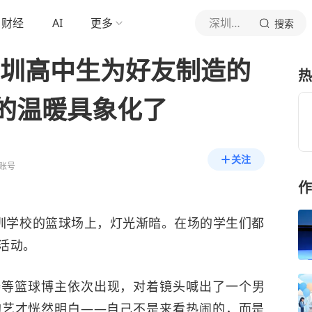
财经
AI
更多
深圳特区报
搜索
深圳高中生为好友制造的
热
的温暖具象化了
关注
账号
作
深圳学校的篮球场上，灯光渐暗。在场的学生们都
活动。
涛等篮球博主依次出现，对着镜头喊出了一个男
均艺才恍然明白——自己不是来看热闹的，而是