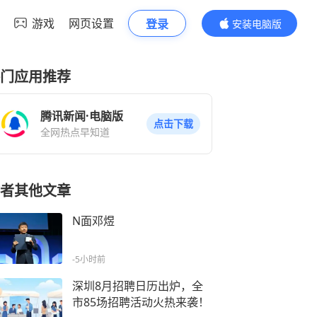
游戏
网页设置
登录
安装电脑版
内容更精彩
门应用推荐
腾讯新闻·电脑版
点击下载
全网热点早知道
者其他文章
N面邓煜
-5小时前
深圳8月招聘日历出炉，全
市85场招聘活动火热来袭！