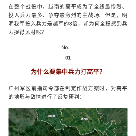
在整个战役中，越南的
高平
成为了全线最惨烈、
投入兵力最多、争夺最激烈的主战场。但是，明
明我军投入兵力是越军的8倍，却为何全程感到兵
力捉襟见肘呢？
No.
01
为什么要集中兵力打高平？
广州军区前指司令部在制定作战方案时，对
高平
的地形与敌情进行了反复研判：