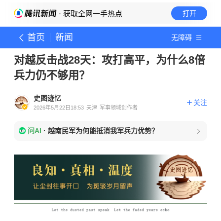
· 获取全网一手热点
打开
首页
新闻
无障碍
对越反击战28天：攻打高平，为什么8倍
兵力仍不够用？
史图迹忆
关注
2026年5月22日18:53
天津
军事领域创作者
问AI
·
越南民军为何能抵消我军兵力优势？