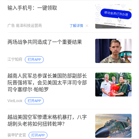
输入手机号：一键领取
00:15
广告
易泽科技运营商
了解详情
两场战争共同造成了一个重要结果
江宁知府
打开APP
越南人民军总参谋长兼国防部副部长
阮晋强将军，会见美国太平洋司令部
司令塞缪尔·帕帕罗
VietLook
打开APP
越战美国空军惨遭米格机暴打，八字
胡刺头老将如何扭转乾坤？