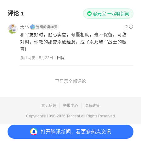
装甲铲史官
打开APP
评论
1
@元宝 一起聊新闻
天马
2
和平友好时，贴心实意，倾囊相助，毫不保留。可敌
对时，你教的那套杀敌经念，成了杀死我军战士的魔
箍！
浙江网友
5月22日
回复
已显示全部评论
意见反馈
举报中心
隐私政策
Copyright© 1998-
2026
Tencent.All Rights Reserved
打开
腾讯新闻，看更多热点资讯