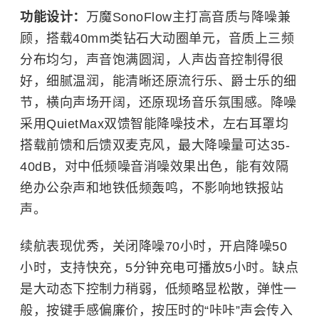
功能设计：
万魔SonoFlow主打高音质与降噪兼
顾，搭载40mm类钻石大动圈单元，音质上三频
分布均匀，声音饱满圆润，人声齿音控制得很
好，细腻温润，能清晰还原流行乐、爵士乐的细
节，横向声场开阔，还原现场音乐氛围感。降噪
采用QuietMax双馈智能降噪技术，左右耳罩均
搭载前馈和后馈双麦克风，最大降噪量可达35-
40dB，对中低频噪音消噪效果出色，能有效隔
绝办公杂声和地铁低频轰鸣，不影响地铁报站
声。
续航表现优秀，关闭降噪70小时，开启降噪50
小时，支持快充，5分钟充电可播放5小时。缺点
是大动态下控制力稍弱，低频略显松散，弹性一
般，按键手感偏廉价，按压时的“咔咔”声会传入