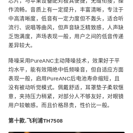
芯片，与苹果设备配对极其便捷，无缝衔接，操
作流畅。音质上有一定提升，丰富清晰，专注于
中高清晰度，低音有一定力度但不轰头，适合听
流行、说唱等曲风，但声音缺乏精致感，人声缺
乏饱满度，声场表现一般，用户之间的低音传递
差异较大。
降噪采用PureANC主动降噪技术，效果好于平
均水平，能有效隔绝中低频噪音，但自适应方面
表现一般，启用PureANC后电池寿命缩短，且
没有被动听觉模式。佩戴舒适，耳罩垫子柔软惬
意，夹持压力稍紧，对部分人不够友好，对眼镜
用户较敏感。而且价格昂贵，性价比一般。
第十款.飞利浦TH7508