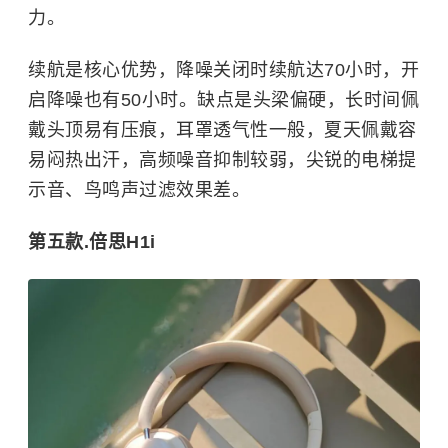
力。
续航是核心优势，降噪关闭时续航达70小时，开
启降噪也有50小时。缺点是头梁偏硬，长时间佩
戴头顶易有压痕，耳罩透气性一般，夏天佩戴容
易闷热出汗，高频噪音抑制较弱，尖锐的电梯提
示音、鸟鸣声过滤效果差。
第五款.倍思H1i