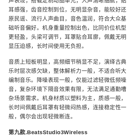
声表现，搭载定制动圈单元，人声清晰细腻，贴
耳感强，齿音控制到位，无明显杂音，能较好还
原民谣、流行人声曲目，音色温润，符合大众基
础听音偏好。机身重量控制出色，比同价位机型
更轻盈，头梁可调节，耳罩贴合耳廓，佩戴无明
显压迫感，长时间使用无负担。
音质上短板明显，高频细节稍显不足，演绎古典
乐时层次感欠缺，整体解析力一般，不适合听大
编制音乐。降噪表现一般，仅能过滤轻微低频噪
音，复杂环境下隔音效果有限，无法满足通勤嘈
杂场景需求。机身材质以塑料为主，质感一般，
长时间佩戴后耳罩有轻微闷热感，连接稳定性一
般，偶尔会出现轻微断连。
第九款.BeatsStudio3Wireless