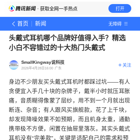
· 获取全网一手热点
打开
首页
新闻
无障碍
头戴式耳机哪个品牌好值得入手？精选
小白不容错过的十大热门头戴式
SmallKingway说科技
关注
2026年4月28日16:00
广东
身边不少朋友买头戴式耳机时都踩过坑——有人
贪便宜入手几十块的杂牌子，戴半小时就压耳胀
痛，音质糊得像蒙了层纱，用不到一个月就出现
断连、杂音；有人跟风买旗舰款，花了上千块，
却发现降噪效果不如预期，而且机身太重，通勤
携带极不方便，闲置在抽屉里落灰。其实头戴式
耳机没有“完美款”，关键是适配自己的需求和预