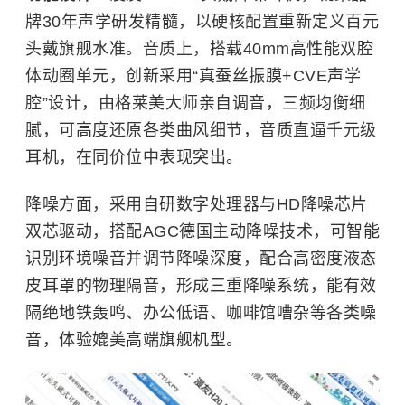
牌30年声学研发精髓，以硬核配置重新定义百元
头戴旗舰水准。音质上，搭载40mm高性能双腔
体动圈单元，创新采用“真蚕丝振膜+CVE声学
腔”设计，由格莱美大师亲自调音，三频均衡细
腻，可高度还原各类曲风细节，音质直逼千元级
耳机，在同价位中表现突出。
降噪方面，采用自研数字处理器与HD降噪芯片
双芯驱动，搭配AGC德国主动降噪技术，可智能
识别环境噪音并调节降噪深度，配合高密度液态
皮耳罩的物理隔音，形成三重降噪系统，能有效
隔绝地铁轰鸣、办公低语、咖啡馆嘈杂等各类噪
音，体验媲美高端旗舰机型。