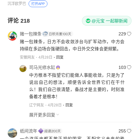
沉浮欧罗巴
打开APP
评论
218
@元宝 一起聊新闻
赌一包辣条
229
赌一包辣条，日方不会收敛涉台与扩军动作，中方会
持续在多边场合强硬回击，中日外交交锋会更频繁。
安徽网友
4月28日
回复
司马光修水缸
103
中方根本不指望它们能做人事能收敛，只是为了
说出自己的想法，顺便告诉全世界它们在干什
么！我们自己很清楚，备战才是主要的，时刻准
备着才是根本！
辽宁网友
4月28日
回复
展开更多回复
纸间流年
255
一个连历史都不敢正视的国家，不配定义未来的秩