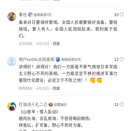
果也
15
看来对日要保持警惕。全国人民都要做好准备，要钱
捐钱。要人有人。全国人民团结起来。胜利属于我
们。
北京网友
4月28日
回复
用户kzi0ils太阳金雨
12
讲得好！讲得对！我们一方面毫不客气揭穿日本军国
主义野心不死的真相，一方面坚定不移的推进军事力
量现代化建设，必定立于不败之地！！
陕西网友
4月28日
回复
打油诗人孔二己
11
《山坡羊・倭人妄动》
舰闯台海，言乱南海，不思侵略前朝债。
拜鬼坛，扩军备，野心不死终为害。