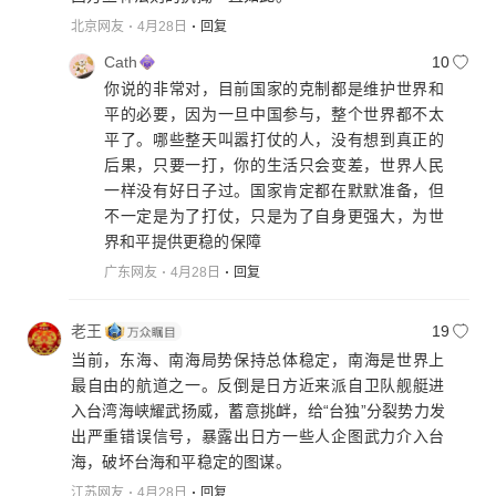
北京网友
4月28日
回复
Cath
10
你说的非常对，目前国家的克制都是维护世界和
平的必要，因为一旦中国参与，整个世界都不太
平了。哪些整天叫嚣打仗的人，没有想到真正的
后果，只要一打，你的生活只会变差，世界人民
一样没有好日子过。国家肯定都在默默准备，但
不一定是为了打仗，只是为了自身更强大，为世
界和平提供更稳的保障
广东网友
4月28日
回复
老王
19
当前，东海、南海局势保持总体稳定，南海是世界上
最自由的航道之一。反倒是日方近来派自卫队舰艇进
入台湾海峡耀武扬威，蓄意挑衅，给“台独”分裂势力发
出严重错误信号，暴露出日方一些人企图武力介入台
海，破坏台海和平稳定的图谋。
江苏网友
4月28日
回复