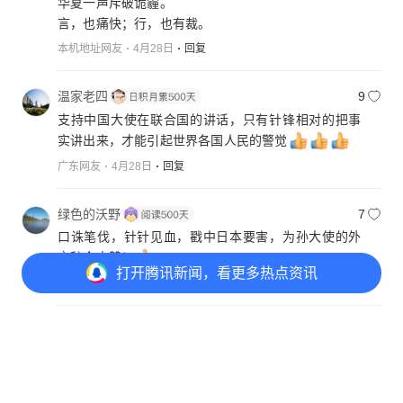
华夏一声斥破诡霾。
言，也痛快；行，也有裁。
本机地址网友
4月28日
回复
温家老四
9
支持中国大使在联合国的讲话，只有针锋相对的把事
实讲出来，才能引起世界各国人民的警觉
广东网友
4月28日
回复
绿色的沃野
7
口诛笔伐，针针见血，戳中日本要害，为孙大使的外
交辞令点赞！
打开
腾讯新闻，看更多热点资讯
贵州网友
4月28日
回复
江海晓舟
7
坚决支持孙大使的正义之声！！！
打开
APP参与讨论
湖北网友
4月28日
回复
218
1441
232
315