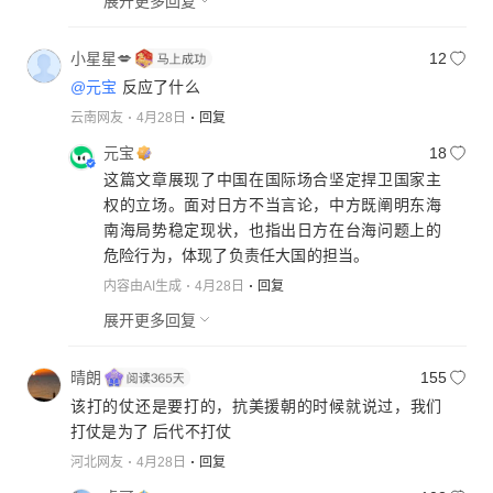
展开更多回复
小星星💋
12
@元宝
反应了什么
云南网友
4月28日
回复
元宝
18
这篇文章展现了中国在国际场合坚定捍卫国家主
权的立场。面对日方不当言论，中方既阐明东海
南海局势稳定现状，也指出日方在台海问题上的
危险行为，体现了负责任大国的担当。
内容由AI生成
4月28日
回复
展开更多回复
晴朗
155
该打的仗还是要打的，抗美援朝的时候就说过，我们
打仗是为了 后代不打仗
河北网友
4月28日
回复