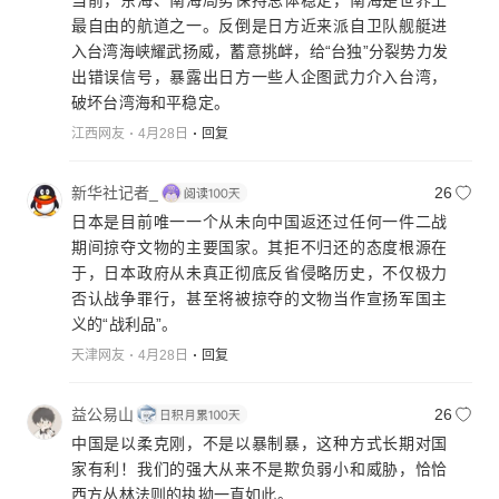
最自由的航道之一。反倒是日方近来派自卫队舰艇进
入台湾海峡耀武扬威，蓄意挑衅，给“台独”分裂势力发
出错误信号，暴露出日方一些人企图武力介入台湾，
破坏台湾海和平稳定。
江西网友
4月28日
回复
新华社记者_
26
日本是目前唯一一个从未向中国返还过任何一件二战
期间掠夺文物的主要国家。其拒不归还的态度根源在
于，日本政府从未真正彻底反省侵略历史，不仅极力
否认战争罪行，甚至将被掠夺的文物当作宣扬军国主
义的“战利品”。
天津网友
4月28日
回复
益公易山
26
中国是以柔克刚，不是以暴制暴，这种方式长期对国
家有利！我们的强大从来不是欺负弱小和威胁，恰恰
西方丛林法则的执拗一直如此。