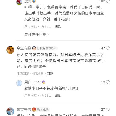
虎哥
102
打得一拳开，免得百拳来！养兵千日用兵一时，
该出手时就出手！对气焰嚣张之极的日本军国主
义必须敢于亮剑、善于亮剑！
湖南网友
4月28日
回复
展开更多回复
今生有緣
47
孙大使的发言铿锵有力。对日本的严厉驳斥实事求
是，态度明确；不仅指出日本的错误言论和错误行
径，同时也是警告！
江西网友
4月28日
回复
用户l_fb4jt
13
就怕小日子不狂,必算新帐与旧帐!
广东网友
4月28日
回复
诚实守信
37
当前，东海、南海局势保持总体稳定，南海是世界上