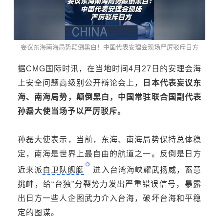
妄议东海南海局势颠倒黑白！中国代表安理会现场严厉驳斥日方
据CMG国际时讯，在当地时间4月27日的安理会海
上安全问题高级别公开辩论会上，
日本代表妄议东
海、南海局势，颠倒黑白，中国常驻联合国副代表
孙磊大使当场予以严厉驳斥。
孙磊大使表示，当前，东海、南海局势保持总体稳
定，南海是世界上最自由的航道之一。反倒是日方
近来派
自卫队舰艇
进入台湾海峡耀武扬威，蓄意
挑衅，给“台独”分裂势力发出严重错误信号，暴露
出日方一些人企图武力介入台海，破坏台海和平稳
定的图谋。