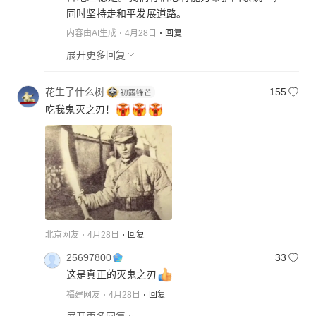
同时坚持走和平发展道路。
内容由AI生成
4月28日
回复
展开更多回复
花生了什么树
155
吃我鬼灭之刃！
北京网友
4月28日
回复
25697800
33
这是真正的灭鬼之刃
福建网友
4月28日
回复