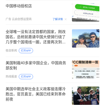
中国移动授权店
00:15
广告
云启创想运营商
了解详情
全球唯一没有法定首都的国家，刚改
国名，总统就邀请中国大使骑行绕了
几乎整个国境线一圈，还曾两次到中
国寻根
极目新闻
打开APP
美国制裁40多家中国企业，中国商务
部反制
热线报道
打开APP
美国中期选举社会主义政客接连爆冷
胜出，官员直言，美国已经来到革命
前夜