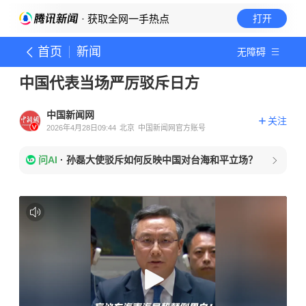
· 获取全网一手热点
打开
首页
新闻
无障碍
中国代表当场严厉驳斥日方
中国新闻网
关注
2026年4月28日09:44
北京
中国新闻网官方账号
问AI
·
孙磊大使驳斥如何反映中国对台海和平立场？