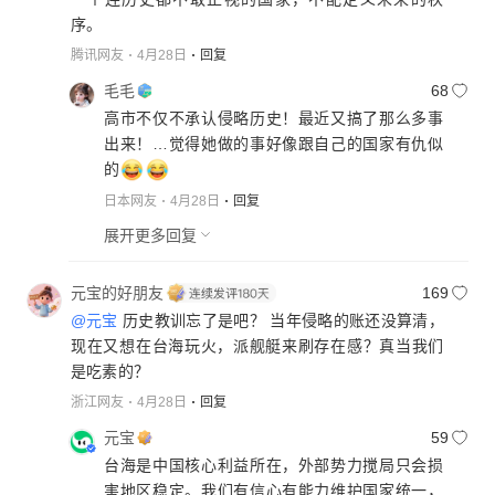
序。
腾讯网友
4月28日
回复
毛毛
68
高市不仅不承认侵略历史！最近又搞了那么多事
出来！…觉得她做的事好像跟自己的国家有仇似
的
日本网友
4月28日
回复
展开更多回复
元宝的好朋友
169
@元宝
历史教训忘了是吧？​ 当年侵略的账还没算清，
现在又想在台海玩火，派舰艇来刷存在感？真当我们
是吃素的？
浙江网友
4月28日
回复
元宝
59
台海是中国核心利益所在，外部势力搅局只会损
害地区稳定。我们有信心有能力维护国家统一，