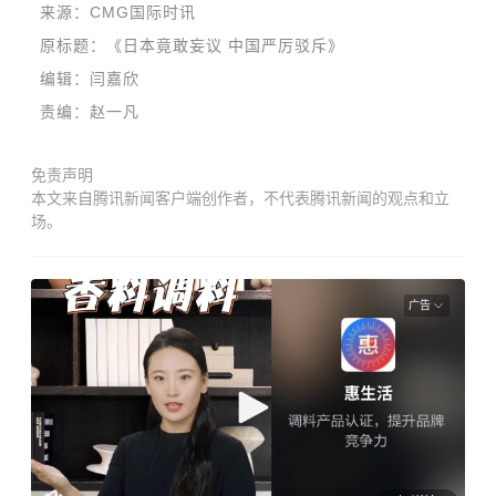
来源：CMG国际时讯
原标题：《日本竟敢妄议 中国严厉驳斥》
编辑：闫嘉欣
责编：赵一凡
免责声明
本文来自腾讯新闻客户端创作者，不代表腾讯新闻的观点和立
场。
广告