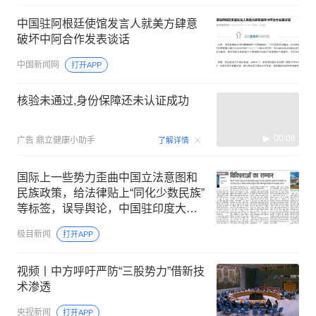
中国驻阿根廷使馆发言人就美方肆意
破坏中阿合作发表谈话
中国新闻网
打开APP
核验未通过,身份保障还未认证成功
00:08
广告
鼎立健康小助手
了解详情
国际上一些势力歪曲中国立法意图和
民族政策，给法律贴上“同化少数民族”
等标签，误导舆论，中国驻印度大
使：所谓“同化”纯粹是伪命题
极目新闻
打开APP
视频丨中方呼吁严防“三股势力”借新技
术渗透
央视新闻
打开APP