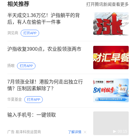
相关推荐
打开腾讯新闻查看更多
半天成交1.36万亿！沪指躺平的背
后，有人在偷偷干一件事
洞见商
打开APP
沪指收复3900点，农业股领涨两市
扬眼
打开APP
7月领涨全球！港股为何走出独立行
情？压制因素解除了？
华夏基金
打开APP
输入手机号：一键领取
00:15
广告
易泽科技运营商
了解详情