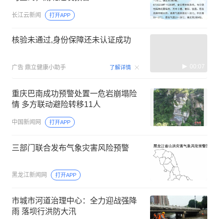
长江云新闻
打开APP
核验未通过,身份保障还未认证成功
00:07
广告
鼎立健康小助手
了解详情
重庆巴南成功预警处置一危岩崩塌险
情 多方联动避险转移11人
中国新闻网
打开APP
三部门联合发布气象灾害风险预警
黑龙江新闻网
打开APP
市城市河道治理中心：全力迎战强降
雨 落坝行洪防大汛