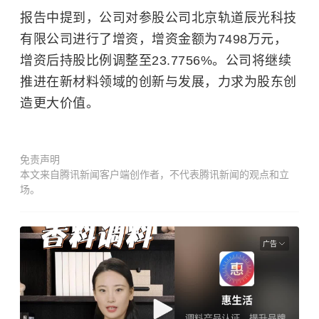
报告中提到，公司对参股公司北京轨道辰光科技
有限公司进行了增资，增资金额为7498万元，
增资后持股比例调整至23.7756%。公司将继续
推进在新材料领域的创新与发展，力求为股东创
造更大价值。
免责声明
本文来自腾讯新闻客户端创作者，不代表腾讯新闻的观点和立
场。
广告