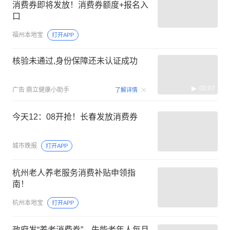
消费券即将发放！消费券额度+报名入
口
福州本地宝
打开APP
核验未通过,身份保障还未认证成功
00:07
广告
鼎立健康小助手
了解详情
今天12：08开抢！长春发放消费券
城市晚报
打开APP
杭州老人养老服务消费补贴申领指
南！
杭州本地宝
打开APP
政府发“养老消费券”，失能老年人每月