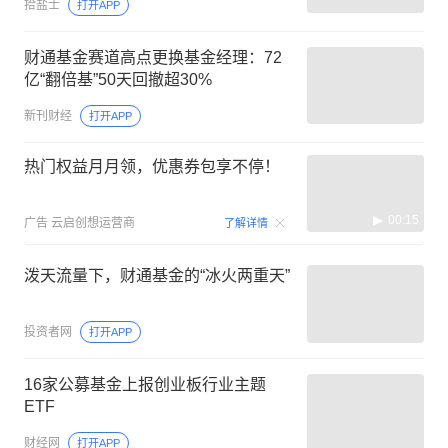
拾盐士
打开APP
财通基金赛道高点更换基金经理：72
亿“翻倍基”50天回撤超30%
新刊财经
打开APP
热门权益月月领，优惠券包享不停！
00:15
广告
云启创想运营商
了解详情
泼天流量下，财通基金的“冰火两重天”
投资者网
打开APP
16家公募基金上报创业板行业主题
ETF
财经网
打开APP