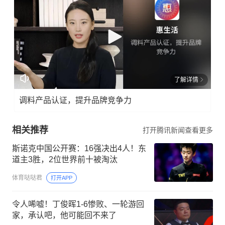
了解详情
调料产品认证，提升品牌竞争力
相关推荐
打开腾讯新闻查看更多
斯诺克中国公开赛：16强决出4人！东
道主3胜，2位世界前十被淘汰
体育哒哒君
打开APP
令人唏嘘！丁俊晖1-6惨败、一轮游回
家，承认吧，他可能回不来了