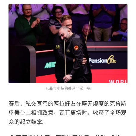
瓦菲与小特的关系非常不错
赛后，私交甚笃的两位好友在座无虚席的克鲁斯
堡舞台上相拥致意。瓦菲离场时，收获了全场观
众的起立鼓掌。