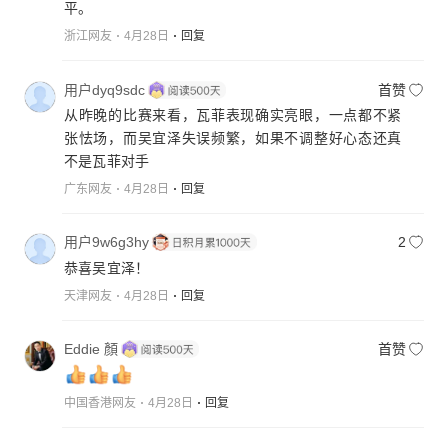
平。
浙江网友
4月28日
回复
用户dyq9sdc
首赞
从昨晚的比赛来看，瓦菲表现确实亮眼，一点都不紧
张怯场，而吴宜泽失误频繁，如果不调整好心态还真
不是瓦菲对手
广东网友
4月28日
回复
用户9w6g3hy
2
恭喜吴宜泽！
天津网友
4月28日
回复
Eddie 顏
首赞
中国香港网友
4月28日
回复