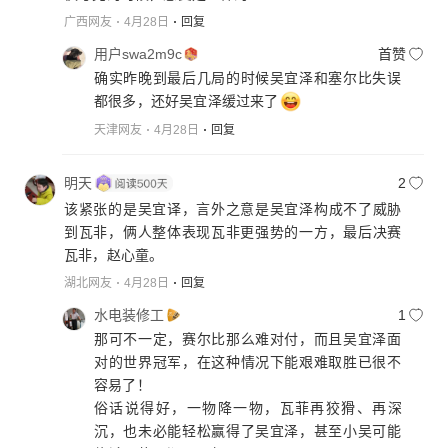
广西网友
4月28日
回复
用户swa2m9c
首赞
确实昨晚到最后几局的时候吴宜泽和塞尔比失误
都很多，还好吴宜泽缓过来了
天津网友
4月28日
回复
明天
2
该紧张的是吴宜译，言外之意是吴宜泽构成不了威胁
到瓦非，俩人整体表现瓦非更强势的一方，最后决赛
瓦非，赵心童。
湖北网友
4月28日
回复
水电装修工
1
那可不一定，赛尔比那么难对付，而且吴宜泽面
对的世界冠军，在这种情况下能艰难取胜已很不
容易了！
俗话说得好，一物降一物，瓦菲再狡猾、再深
沉，也未必能轻松赢得了吴宜泽，甚至小吴可能