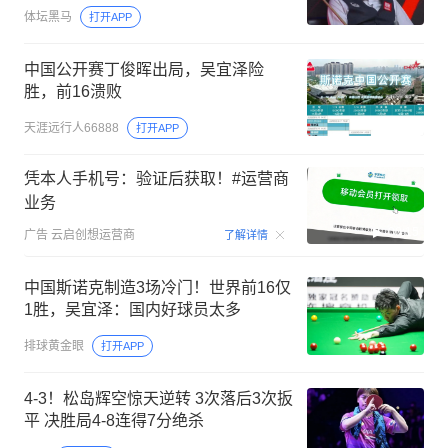
体坛黑马
打开APP
中国公开赛丁俊晖出局，吴宜泽险
胜，前16溃败
天涯远行人66888
打开APP
凭本人手机号：验证后获取！#运营商
业务
00:15
广告
云启创想运营商
了解详情
中国斯诺克制造3场冷门！世界前16仅
1胜，吴宜泽：国内好球员太多
排球黄金眼
打开APP
4-3！松岛辉空惊天逆转 3次落后3次扳
平 决胜局4-8连得7分绝杀