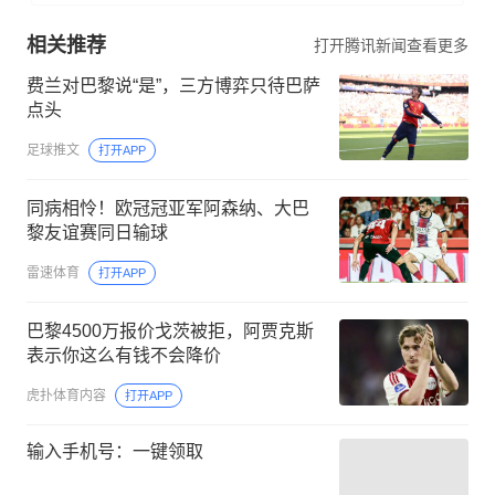
相关推荐
打开腾讯新闻查看更多
费兰对巴黎说“是”，三方博弈只待巴萨
点头
足球推文
打开APP
同病相怜！欧冠冠亚军阿森纳、大巴
黎友谊赛同日输球
雷速体育
打开APP
巴黎4500万报价戈茨被拒，阿贾克斯
表示你这么有钱不会降价
虎扑体育内容
打开APP
输入手机号：一键领取