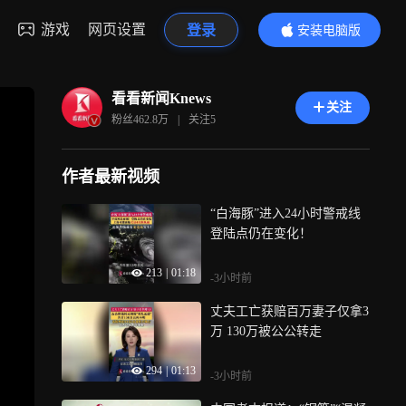
游戏
网页设置
登录
安装电脑版
内容更精彩
看看新闻Knews
关注
粉丝
462.8万
|
关注
5
作者最新视频
“白海豚”进入24小时警戒线
登陆点仍在变化！
213
|
01:18
-3小时前
丈夫工亡获赔百万妻子仅拿3
万 130万被公公转走
294
|
01:13
-3小时前