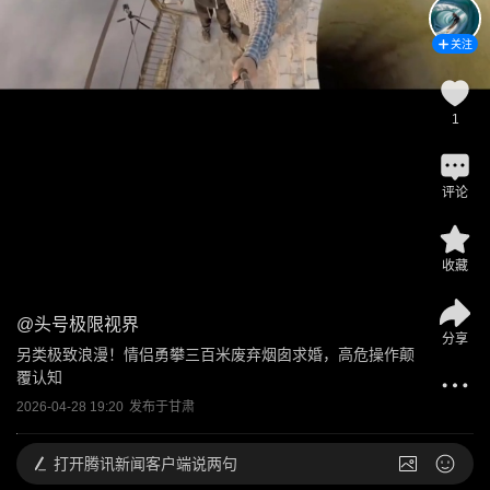
关注
1
评论
收藏
@
头号极限视界
分享
另类极致浪漫！情侣勇攀三百米废弃烟囱求婚，高危操作颠
覆认知
2026-04-28 19:20
发布于
甘肃
打开
腾讯新闻客户端说两句