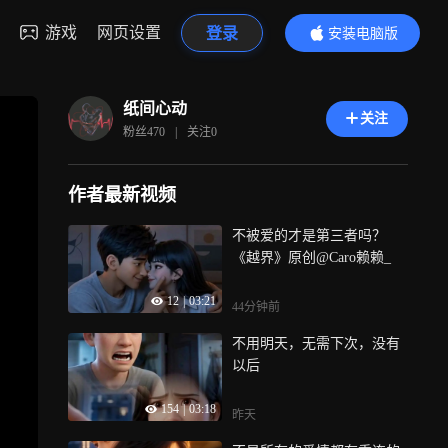
游戏
网页设置
登录
安装电脑版
内容更精彩
纸间心动
关注
粉丝
470
|
关注
0
作者最新视频
不被爱的才是第三者吗？
《越界》原创@Caro赖赖_
12
|
03:21
44分钟前
不用明天，无需下次，没有
以后
154
|
03:18
昨天