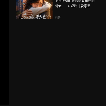
不是所有的爱情都有重连的
机会...... ai短片《爱意重
连》
97
|
03:17
前天