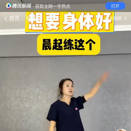
· 获取全网一手热点
打开
首页
视频
无障碍