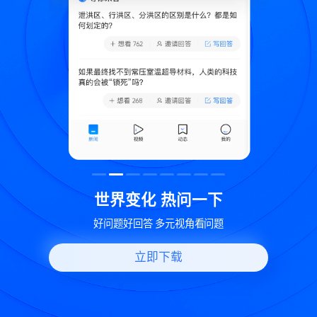
致
世界变化 热问一下
好问题好回答 多元视角看问题
立即下载