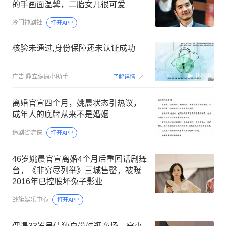
的手画面温馨，二胎女儿很可爱
冷门神剧社
打开APP
核验未通过,身份保障还未认证成功
00:09
广告
鼎立健康小助手
了解详情
离婚官宣四个月，姚晨状态引热议，
成年人的底牌从来不是婚姻
追剧省流侠
打开APP
46岁姚晨官宣离婚4个月后重回话剧舞
台，《非穷尽列举》三城售罄，被曝
2016年已控股坏兔子影业
战旗娱乐中心
打开APP