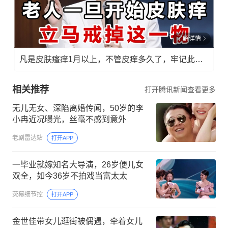
了解详情
凡是皮肤瘙痒1月以上，不管皮痒多久了，牢记此法，快！准！狠！
相关推荐
打开腾讯新闻查看更多
无儿无女、深陷离婚传闻，50岁的李
小冉近况曝光，丝毫不感到意外
老剧雷达站
打开APP
一毕业就嫁知名大导演，26岁便儿女
双全，如今36岁不拍戏当富太太
荧幕细节控
打开APP
金世佳带女儿逛街被偶遇，牵着女儿