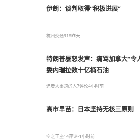
伊朗：谈判取得“积极进展”
杭州交通918
昨天
特朗普暴怒发声：痛骂加拿大“令
委内瑞拉数十亿桶石油
追着大事跑的人
7评论
4小时前
高市早苗：日本坚持无核三原则
空之王座
14评论
-1小时前