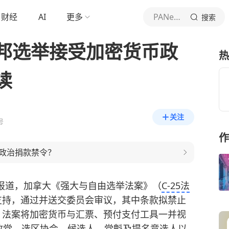
财经
AI
更多
PANews
搜索
邦选举接受加密货币政
热
读
关注
号
作
政治捐款禁令？
Desk报道，加拿大《强大与自由选举法案》（
C-25法
支持，通过并送交委员会审议，其中条款拟禁止
。法案将加密货币与汇票、预付支付工具一并视
政党、选区协会、候选人、党魁及提名竞选人以