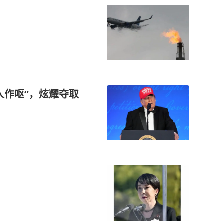
人作呕”，炫耀夺取