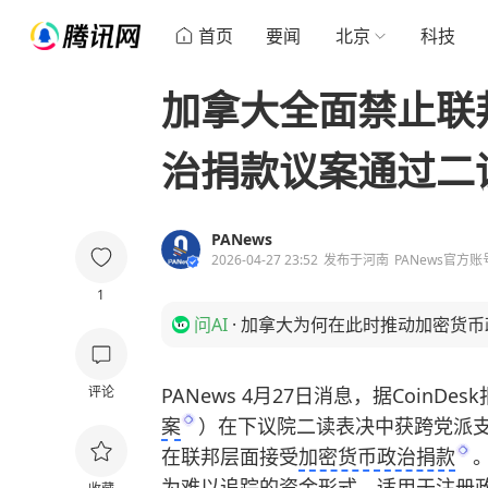
首页
要闻
北京
科技
加拿大全面禁止联
治捐款议案通过二
PANews
2026-04-27 23:52
发布于
河南
PANews官方账
1
问AI
·
加拿大为何在此时推动加密货币
评论
PANews 4月27日消息，据Coin
案
）在下议院二读表决中获跨党派
在联邦层面接受
加密货币政治捐款
为难以追踪的资金形式，适用于注册