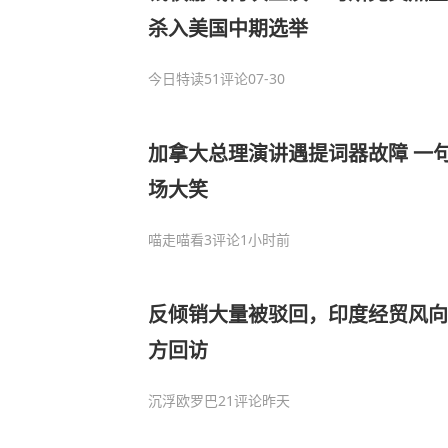
杀入美国中期选举
今日特读
51评论
07-30
加拿大总理演讲遇提词器故障 一句
场大笑
喵走喵看
3评论
1小时前
反倾销大量被驳回，印度经贸风向
方回访
沉浮欧罗巴
21评论
昨天