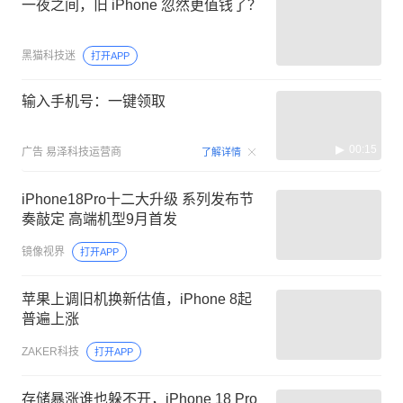
一夜之间，旧 iPhone 忽然更值钱了？
黑猫科技迷
打开APP
输入手机号：一键领取
00:15
广告
易泽科技运营商
了解详情
iPhone18Pro十二大升级 系列发布节
奏敲定 高端机型9月首发
镜像视界
打开APP
苹果上调旧机换新估值，iPhone 8起
普遍上涨
ZAKER科技
打开APP
存储暴涨谁也躲不开，iPhone 18 Pro