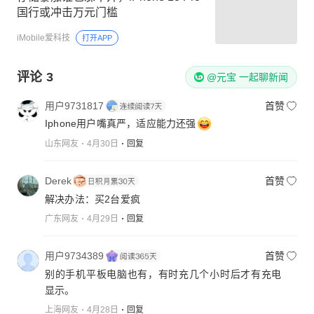
国行或冲击万元门槛
iMobile爱科技
打开APP
评论
3
@元宝 一起聊新闻
用户9731817
首赞
Iphone用户嘴真严，适应能力还强
山东网友
4月30日
回复
Derek
首赞
解决办法：买2台爱疯
广东网友
4月29日
回复
用户9734389
首赞
别的手机平板电脑也有，有时充几个小时后才有充电
显示。
上海网友
4月28日
回复