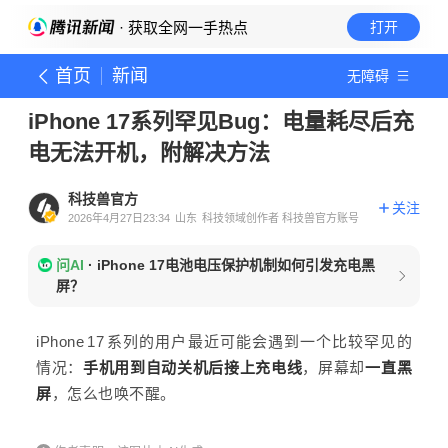
· 获取全网一手热点
打开
首页
新闻
无障碍
iPhone 17系列罕见Bug：电量耗尽后充
电无法开机，附解决方法
科技兽官方
关注
2026年4月27日23:34
山东
科技领域创作者 科技兽官方账号
问AI
·
iPhone 17电池电压保护机制如何引发充电黑
屏？
iPhone 17 系列的用户最近可能会遇到一个比较罕见的
情况：
手机用到自动关机后接上充电线
，屏幕却
一直黑
屏
，怎么也唤不醒。