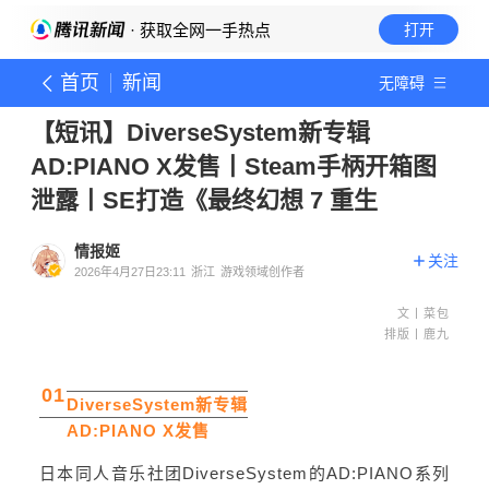
· 获取全网一手热点
打开
首页
新闻
无障碍
【短讯】DiverseSystem新专辑
AD:PIANO X发售丨Steam手柄开箱图
泄露丨SE打造《最终幻想 7 重生
情报姬
关注
2026年4月27日23:11
浙江
游戏领域创作者
文丨菜包
排版丨鹿九
01
DiverseSystem新专辑
AD:PIANO X发售
日本同人音乐社团DiverseSystem的AD:PIANO系列