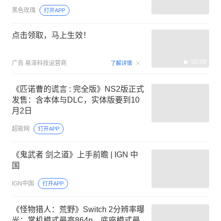
黑色玫瑰
打开APP
点击领取，马上生效！
00:09
广告
易泽科技运营商
了解详情
《匹诺曹的谎言 : 完全版》NS2版正式
发售：含本体与DLC，实体版要到10
月2日
超能网
打开APP
《鬼武者 剑之道》上手前瞻 | IGN 中
国
IGN中国
打开APP
《怪物猎人：荒野》Switch 2分辨率曝
光：掌机模式最高864p，底座模式最