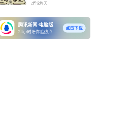
那么高！
2评论
昨天
腾讯新闻·电脑版
点击下载
24小时陪你追热点