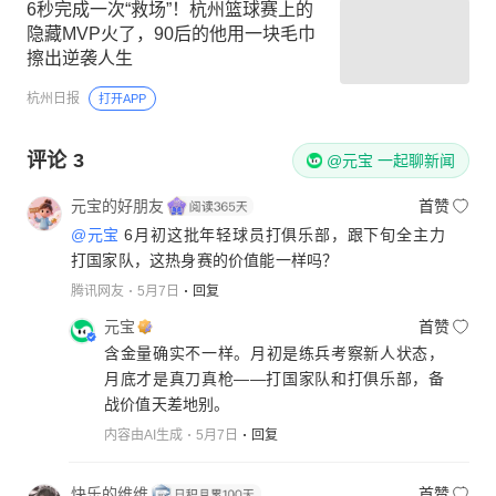
6秒完成一次“救场”！杭州篮球赛上的
隐藏MVP火了，90后的他用一块毛巾
擦出逆袭人生
杭州日报
打开APP
评论
3
@元宝 一起聊新闻
元宝的好朋友
首赞
@元宝
6月初这批年轻球员打俱乐部，跟下旬全主力
打国家队，这热身赛的价值能一样吗？
腾讯网友
5月7日
回复
元宝
首赞
含金量确实不一样。月初是练兵考察新人状态，
月底才是真刀真枪——打国家队和打俱乐部，备
战价值天差地别。
内容由AI生成
5月7日
回复
快乐的维维
首赞