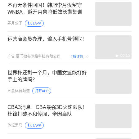
不再无条件回国！韩旭李月汝留守
WNBA，避开宫鲁鸣低效长期集训
弄月公子
打开APP
运营商会员办理，输入手机号领取！
00:15
广告
厦门微书网络科技有限公司
了解详情
世界杯还剩一个月，中国女篮能打好
手上的牌吗？
五星体育频道
打开APP
CBA3消息：CBA最强3D火速跟队！
杜锋打破不和传闻，奎因离队
体坛黑马
打开APP