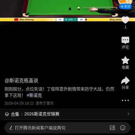
关注
1
评论
收藏
@
斯诺克瓶盖说
分享
刚刚超分，点位失误！丁俊晖意外剧情带来防守大战，仍然
拿下这局！
 #
斯诺克
2026-04-26 18:12
发布于
重庆
2026斯诺克世锦赛
合集
打开
腾讯新闻客户端说两句