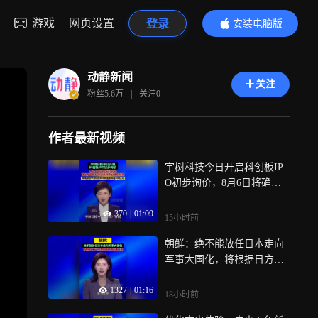
游戏
网页设置
登录
安装电脑版
内容更精彩
动静新闻
关注
粉丝
5.6万
|
关注
0
作者最新视频
宇树科技今日开启科创板IP
O初步询价，8月6日将确定
发行价格，确定有效报价投
370
|
01:09
资者及其可申购股数，市场
15小时前
预估宇树科技IPO市值或将
朝鲜：绝不能放任日本走向
超400亿元
军事大国化，将根据日方动
态制定更明确军事选项
1327
|
01:16
18小时前