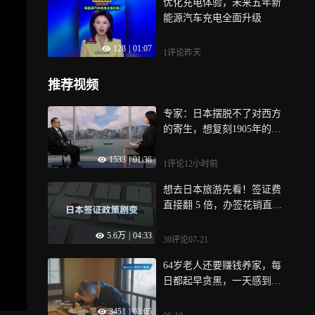
优化充电体验，未来五年新
能源汽车充电全面升级
128
|
01:07
1评论
昨天
推荐视频
专家：日本摆脱不了对西方
的寄生，想复刻1905年的投
机策略
1533
|
01:36
1评论
12小时前
想去日本旅游先看！签证费
直接翻 5 倍，办签花销直接
翻倍
5.6万
|
04:33
39评论
07-21
64岁老人还要赚钱养家，每
日都起早贪黑，一天感到充
实劳累｜纪录片
3451
|
03:05