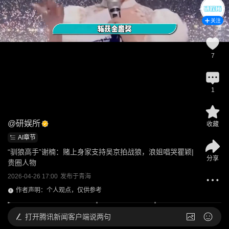
关注
7
1
@
研娱所
收藏
AI章节
“驯狼高手”谢楠：赌上身家支持吴京拍战狼，浪姐唱哭瞿颖|
分享
贵圈人物
2026-04-26 17:00
发布于
青海
作者声明：个人观点，仅供参考
打开
腾讯新闻客户端说两句