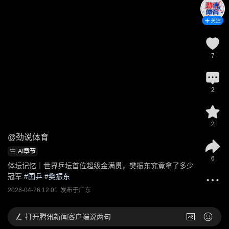
关注
7
2
2
@
劲说体育
AI章节
6
体坛记忆｜世界乒坛首位超级金满贯，樊振东究竟拿了多少
冠军
 #
国乒
 #
樊振东
2026-04-26 12:01
发布于
广东
打开
腾讯新闻客户端说两句