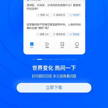
致
世界变化 热问一下
好问题好回答 多元视角看问题
立即下载