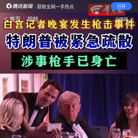
· 获取全网一手热点
打开
首页
视频
无障碍