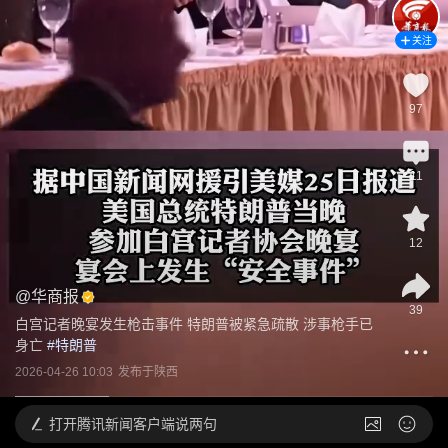
关注
97
11
12
@
华商报
39
白宫记者晚宴发生枪击事件 特朗普被紧急疏散 涉事枪手已
身亡
 #
特朗普
2026-04-26 10:03
发布于
陕西
打开
腾讯新闻客户端说两句