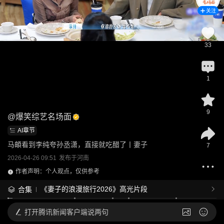
关注
33
1
9
@
爆笑综艺名场面
AI章节
马頔看到李纯夸孙丞潇，直接就吃醋了丨妻子
7
2026-04-26 09:51
发布于
河南
作者声明：个人观点，仅供参考
《妻子的浪漫旅行2026》高光片段
合集
打开
腾讯新闻客户端说两句